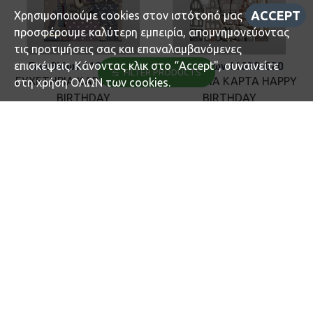
ACCEPT
Χρησιμοποιούμε cookies στον ιστότοπό μας για να σας
προσφέρουμε καλύτερη εμπειρία, απομνημονεύοντας
τις προτιμήσεις σας και επαναλαμβανόμενες
επισκέψεις. Κάνοντας κλικ στο “Accept", συναινείτε
Γενεθλίων 11030-019
Γενεθλίων 11030-020
FILTER PRODUCTS
ΕΥΧΕΤΗΡΙΑ ΚΑΡΤΑ HAPPY
ΕΥΧΕΤΗΡΙΑ ΚΑΡΤΑ HAPPY
στη χρήση ΟΛΩΝ των cookies.
BIRTHDAY
BIRTHDAY
ΚΑΜΗΛΟΠΑΡΔΑΛΗ ΜΕ
ΚΑΜΗΛΟΠΑΡΔΑΛΗ ΣΤΗΝ
ΔΩΡΑ..
ΠΟΛΗ..