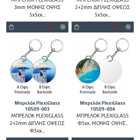
3mm ΜΟΝΗΣ ΟΨΗΣ
2+2mm ΔΙΠΛΗΣ ΟΨΕΩΣ
5x5εκ...
5x5εκ...
Μπρελόκ PlexiGlass
Μπρελόκ PlexiGlass
10509-003
10509-004
ΜΠΡΕΛΟΚ PLEXIGLASS
ΜΠΡΕΛΟΚ PLEXIGLASS
2+2mm ΔΙΠΛΗΣ ΟΨΕΩΣ
Φ5εκ. ΜΟΝΗΣ ΟΨΗΣ..
Φ5εκ...