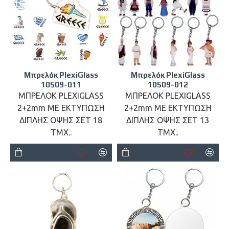
Μπρελόκ PlexiGlass
Μπρελόκ PlexiGlass
10509-011
10509-012
ΜΠΡΕΛΟΚ PLEXIGLASS
ΜΠΡΕΛΟΚ PLEXIGLASS
2+2mm ΜΕ ΕΚΤΥΠΩΣΗ
2+2mm ΜΕ ΕΚΤΥΠΩΣΗ
ΔΙΠΛΗΣ ΟΨΗΣ ΣΕΤ 18
ΔΙΠΛΗΣ ΟΨΗΣ ΣΕΤ 13
ΤΜΧ..
ΤΜΧ..