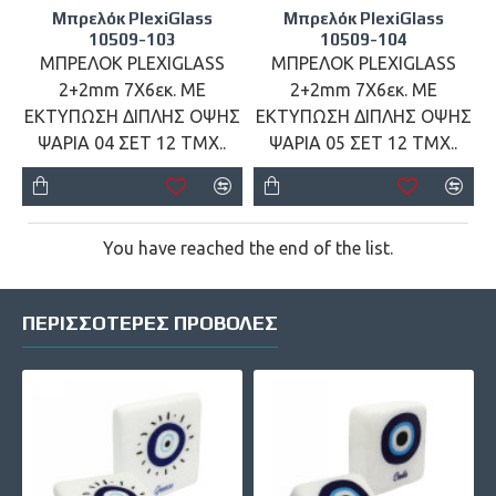
Μπρελόκ PlexiGlass
Μπρελόκ PlexiGlass
10509-103
10509-104
ΜΠΡΕΛΟΚ PLEXIGLASS
ΜΠΡΕΛΟΚ PLEXIGLASS
2+2mm 7X6εκ. ΜΕ
2+2mm 7X6εκ. ΜΕ
ΕΚΤΥΠΩΣΗ ΔΙΠΛΗΣ ΟΨΗΣ
ΕΚΤΥΠΩΣΗ ΔΙΠΛΗΣ ΟΨΗΣ
ΨΑΡΙΑ 04 ΣΕΤ 12 ΤΜΧ..
ΨΑΡΙΑ 05 ΣΕΤ 12 ΤΜΧ..
You have reached the end of the list.
ΠΕΡΙΣΣΌΤΕΡΕΣ ΠΡΟΒΟΛΈΣ