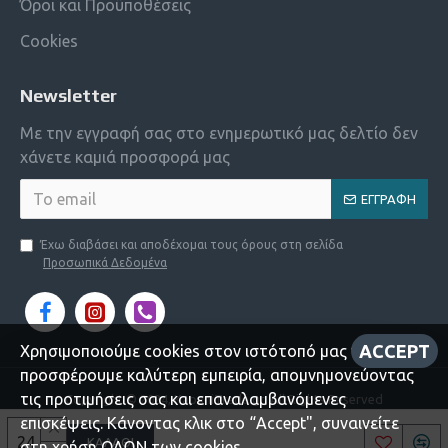
Όροι και Προϋποθέσεις
Cookies
Newsletter
Με την εγγραφή σας στο ενημερωτικό μας δελτίο δεν
χάνετε καμιά προσφορά μας
ΕΓΓΡΑΦΉ
Έχω διαβάσει και αποδέχομαι τους όρους στη σελίδα
Προσωπικά Δεδομένα
ACCEPT
Χρησιμοποιούμε cookies στον ιστότοπό μας για να σας
προσφέρουμε καλύτερη εμπειρία, απομνημονεύοντας
τις προτιμήσεις σας και επαναλαμβανόμενες
Copyright © 2024, KapaniTrade.gr, All Rights Reserved
επισκέψεις. Κάνοντας κλικ στο “Accept", συναινείτε
ΚΑΛΆΘΙ
στη χρήση ΟΛΩΝ των cookies.